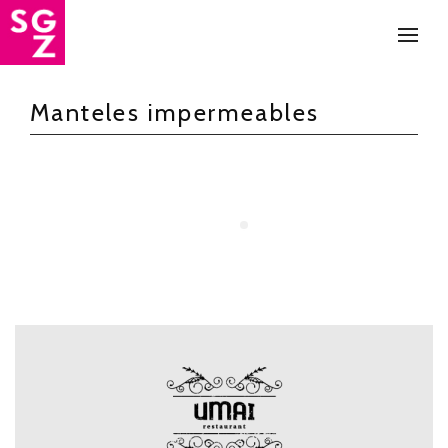
Soluciones Gráficas Zaragoza
Servicios
Manteles impermeables
Rotulación con vinilo
Impresión digital de
gran formato
Mesa de corte, fresado
y hendido
Portfolio
Sobre nosotros
Contacto